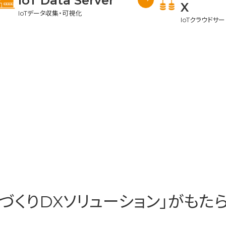
IoT Data Server
X
IoTデータ収集・可視化
IoTクラウドサ
づくりDXソリューション」が
もたら