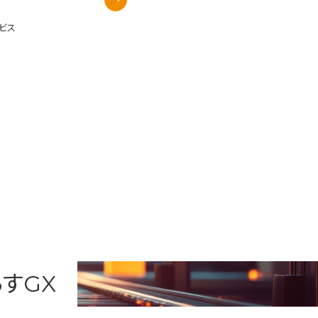
ービス
すGX