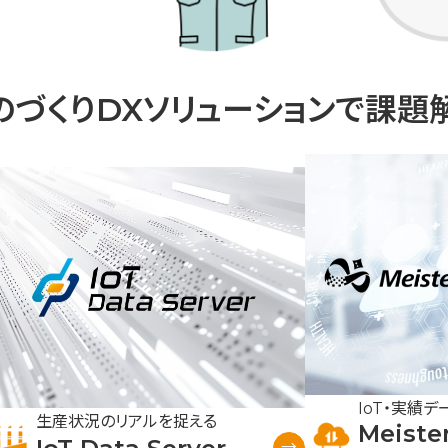
のづくりDX
ソリューションで
課題
IoT・実績
生産状況のリアルを捉える
Meiste