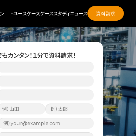
ン
ユースケース
ケーススタディ
ニュース
資料請求
on TOP
AI
a Server
でもカンタン！
１分で資料請求！
 Manufact X