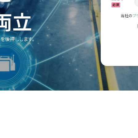
必須
両立
当社の
プ
を後押しします。