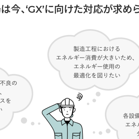
は今、
‘GX’に向けた対応が
求め