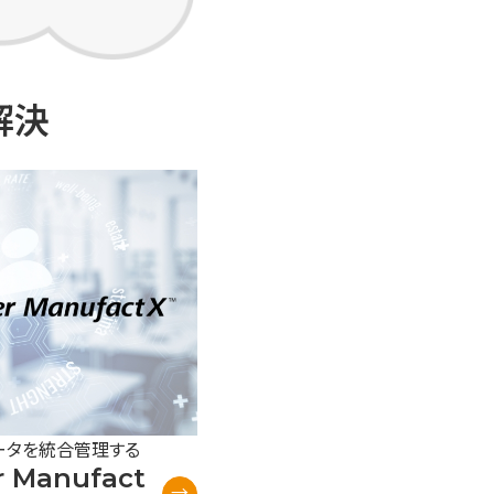
解決
データを統合管理する
r Manufact